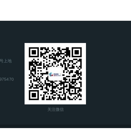
号上地
975470
关注微信