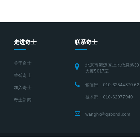
走进奇士
联系奇士
关于奇士
北京市海淀区上地信息路30
大厦5017室
荣誉奇士
销售部：010-62544370 62
加入奇士
技术部：010-62977940
奇士新闻
wanghx@qsbond.com