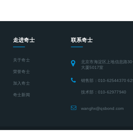
走进奇士
联系奇士
关于奇士
北京市海淀区上地信息路30
大厦5017室
荣誉奇士
销售部：010-62544370 62
加入奇士
技术部：010-62977940
奇士新闻
wanghx@qsbond.com