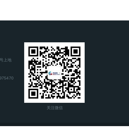
号上地
975470
关注微信