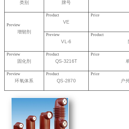
类别
牌号
VE
增韧剂
VL-6
固化剂
QS-3216T
环氧体系
QS-2870
户