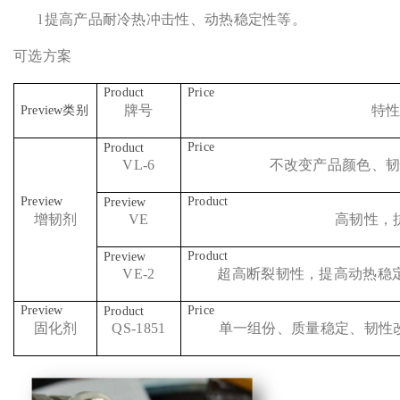
l
提高产品耐冷热冲击性、动热稳定性等。
可选方案
类别
牌号
特
VL-6
不改变产品颜色、
增韧剂
VE
高韧性，
VE-2
超高断裂韧性，提高动热稳定
固化剂
QS-1851
单一组份、质量稳定、韧性