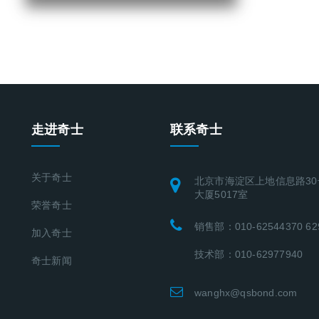
走进奇士
联系奇士
关于奇士
北京市海淀区上地信息路30
大厦5017室
荣誉奇士
销售部：010-62544370 62
加入奇士
技术部：010-62977940
奇士新闻
wanghx@qsbond.com