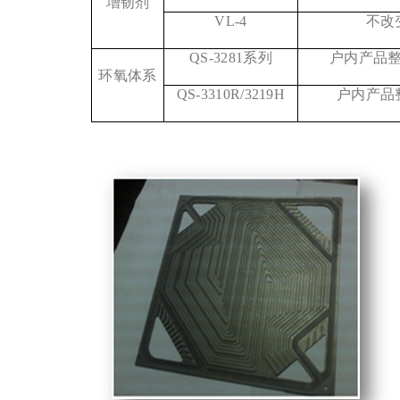
增韧剂
VL-4
不改
QS-3281
系列
户内产品
环氧体系
QS-3310R/3219H
户内产品