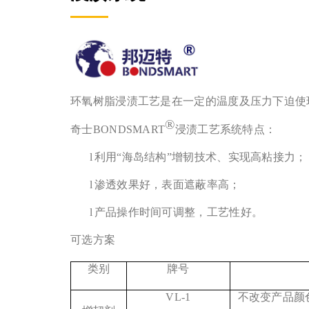
环氧树脂浸渍工艺是在一定的温度及压力下迫使
®
奇士BONDSMART
浸渍工艺系统特点：
l
利用“海岛结构”增韧技术、实现高粘接力；
l
渗透效果好，表面遮蔽率高；
l
产品操作时间可调整，工艺性好。
可选方案
类别
牌号
VL-1
不改变产品颜