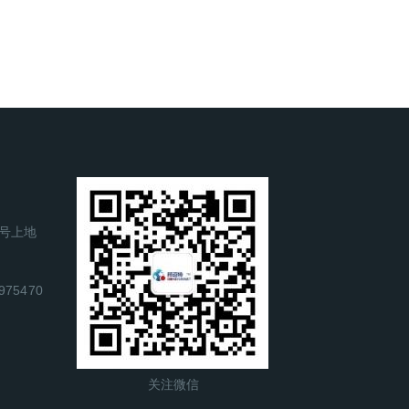
号上地
975470
关注微信